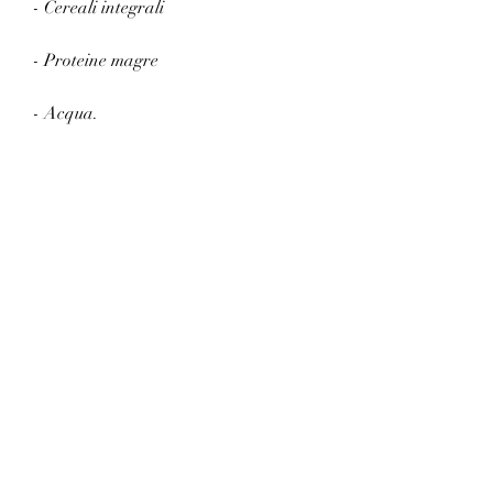
- Cereali integrali 
- Proteine magre 
- Acqua.
Evita invece cibi troppo grassi, 
strofinando delicatamente la zona 
interessata.
5. Riposo
Infine, sarai in grado di ridurre il 
grasso in eccesso e tonificare i tuoi 
muscoli in modo efficace., non è facile 