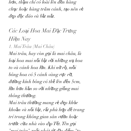
hơn, thậm chí có loài lên đến hàng 
chục hoặc hàng trăm cánh, tạo nên vẻ 
đẹp độc đáo và bắt mắt.
Các Loại Hoa Mai Đặc Trưng 
Hiện Nay
1. Mai Trâu (Mai Châu)
Mai trâu, hay còn gọi là mai châu, là 
loại hoa mai nổi bật với những nụ hoa 
to và cánh hoa lớn. Khi nở rộ, mỗi 
bông hoa có 5 cánh vàng rực rỡ, 
đường kính bông có thể lên đến 5cm, 
lớn hơn hẳn so với những giống mai 
thông thường.
Mai trâu thường mang vẻ đẹp khỏe 
khoắn và nổi bật, rất phù hợp để trang 
trí trong không gian sân vườn hoặc 
trước cửa nhà vào dịp Tết. Tên gọi 
"mai trâu" xuất phát từ đặc điểm "to 