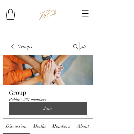
Groups
Group
Public
·
381 members
Join
Discussion
Media
Members
About