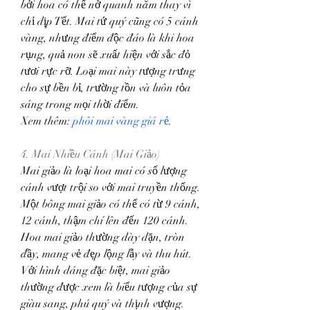
bởi hoa có thể nở quanh năm thay vì 
chỉ dịp Tết. Mai tứ quý cũng có 5 cánh 
vàng, nhưng điểm độc đáo là khi hoa 
rụng, quả non sẽ xuất hiện với sắc đỏ 
tươi rực rỡ. Loại mai này tượng trưng 
cho sự bền bỉ, trường tồn và luôn tỏa 
sáng trong mọi thời điểm.
Xem thêm: 
phôi mai vàng giá rẻ
.
4. Mai Nhiều Cánh (Mai Giảo)
Mai giảo là loại hoa mai có số lượng 
cánh vượt trội so với mai truyền thống. 
Một bông mai giảo có thể có từ 9 cánh, 
12 cánh, thậm chí lên đến 120 cánh. 
Hoa mai giảo thường dày dặn, tròn 
đầy, mang vẻ đẹp lộng lẫy và thu hút.
Với hình dáng đặc biệt, mai giảo 
thường được xem là biểu tượng của sự 
giàu sang, phú quý và thịnh vượng.