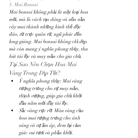
5. Mai Bonsai
Mai bonsai không phải là một loại hoa 
mới, mà là cách tạo dáng và uốn nắn 
cây mai thành những hình thế độc 
đáo, từ trực quân tử, ngũ phúc đến 
long giáng. Mai bonsai không chỉ đẹp 
mà còn mang ý nghĩa phong thủy, thu 
hút tài lộc và may mắn cho gia chủ.
Tại Sao Nên Chọn Hoa Mai 
Vàng Trong Dịp Tết?
Ý nghĩa phong thủy: Mai vàng 
tượng trưng cho sự may mắn, 
thịnh vượng, giúp gia chủ khởi 
đầu năm mới đầy tài lộc.
Sắc vàng rực rỡ: Màu vàng của 
hoa mai tượng trưng cho ánh 
sáng và sự ấm áp, đem lại cảm 
giác vui tươi và phấn khởi.