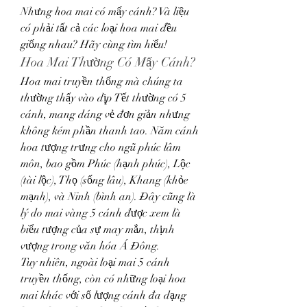
Nhưng hoa mai có mấy cánh? Và liệu 
có phải tất cả các loại hoa mai đều 
giống nhau? Hãy cùng tìm hiểu!
Hoa Mai Thường Có Mấy Cánh?
Hoa mai truyền thống mà chúng ta 
thường thấy vào dịp Tết thường có 5 
cánh, mang dáng vẻ đơn giản nhưng 
không kém phần thanh tao. Năm cánh 
hoa tượng trưng cho ngũ phúc lâm 
môn, bao gồm Phúc (hạnh phúc), Lộc 
(tài lộc), Thọ (sống lâu), Khang (khỏe 
mạnh), và Ninh (bình an). Đây cũng là 
lý do mai vàng 5 cánh được xem là 
biểu tượng của sự may mắn, thịnh 
vượng trong văn hóa Á Đông.
Tuy nhiên, ngoài loại mai 5 cánh 
truyền thống, còn có những loại hoa 
mai khác với số lượng cánh đa dạng 