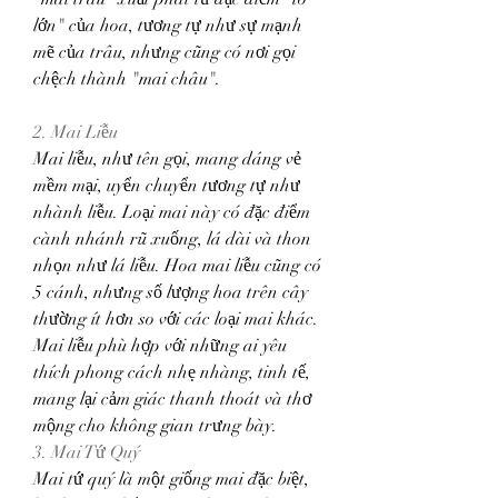
lớn" của hoa, tương tự như sự mạnh 
mẽ của trâu, nhưng cũng có nơi gọi 
chệch thành "mai châu".
2. Mai Liễu
Mai liễu, như tên gọi, mang dáng vẻ 
mềm mại, uyển chuyển tương tự như 
nhành liễu. Loại mai này có đặc điểm 
cành nhánh rũ xuống, lá dài và thon 
nhọn như lá liễu. Hoa mai liễu cũng có 
5 cánh, nhưng số lượng hoa trên cây 
thường ít hơn so với các loại mai khác.
Mai liễu phù hợp với những ai yêu 
thích phong cách nhẹ nhàng, tinh tế, 
mang lại cảm giác thanh thoát và thơ 
mộng cho không gian trưng bày.
3. Mai Tứ Quý
Mai tứ quý là một giống mai đặc biệt, 