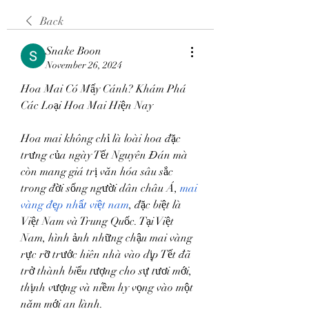
Back
Snake Boon
November 26, 2024
Hoa Mai Có Mấy Cánh? Khám Phá 
Các Loại Hoa Mai Hiện Nay
Hoa mai không chỉ là loài hoa đặc 
trưng của ngày Tết Nguyên Đán mà 
còn mang giá trị văn hóa sâu sắc 
trong đời sống người dân châu Á, 
mai 
vàng đẹp nhất việt nam
, đặc biệt là 
Việt Nam và Trung Quốc. Tại Việt 
Nam, hình ảnh những chậu mai vàng 
rực rỡ trước hiên nhà vào dịp Tết đã 
trở thành biểu tượng cho sự tươi mới, 
thịnh vượng và niềm hy vọng vào một 
năm mới an lành.