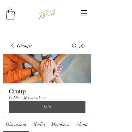
Groups
Group
Public
·
381 members
Join
Discussion
Media
Members
About