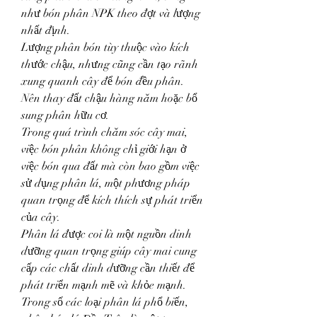
như bón phân NPK theo đợt và lượng 
nhất định.
Lượng phân bón tùy thuộc vào kích 
thước chậu, nhưng cũng cần tạo rãnh 
xung quanh cây để bón đều phân.
Nên thay đất chậu hàng năm hoặc bổ 
sung phân hữu cơ.
Trong quá trình chăm sóc cây mai, 
việc bón phân không chỉ giới hạn ở 
việc bón qua đất mà còn bao gồm việc 
sử dụng phân lá, một phương pháp 
quan trọng để kích thích sự phát triển 
của cây.
Phân lá được coi là một nguồn dinh 
dưỡng quan trọng giúp cây mai cung 
cấp các chất dinh dưỡng cần thiết để 
phát triển mạnh mẽ và khỏe mạnh.
Trong số các loại phân lá phổ biến, 