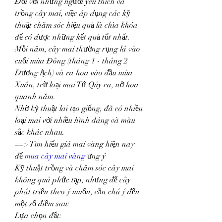
Đối với những người yêu thích và 
trồng cây mai, việc áp dụng các kỹ 
thuật chăm sóc hiệu quả là chìa khóa 
để có được những kết quả tốt nhất.
Mỗi năm, cây mai thường rụng lá vào 
cuối mùa Đông (tháng 1 - tháng 2 
Dương lịch) và ra hoa vào đầu mùa 
Xuân, trừ loại mai Tứ Qúy ra, nở hoa 
quanh năm.
Nhờ kỹ thuật lai tạo giống, đã có nhiều 
loại mai với nhiều hình dáng và màu 
sắc khác nhau.
==> Tìm hiểu giá mai vàng hiện nay 
để 
mua cây mai vàng
 ưng ý
Kỹ thuật trồng và chăm sóc cây mai 
không quá phức tạp, nhưng để cây 
phát triển theo ý muốn, cần chú ý đến 
một số điểm sau:
Lựa chọn đất: