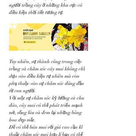
người trồng cây ở những khu vực có 
điều kiện thời tiết tương tự.
Tuy nhiên, sự thành công trong việc 
trồng và chăm sóc cây mai không chỉ 
dựa vào điều kiện tự nhiên mà còn 
phụ thuộc vào sự chăm sóc đúng đắn 
từ con người.
Với một sự chăm sóc kỹ lưỡng và chu 
đáo, cây mai có thể phát triển mạnh 
mẽ, sống lâu và đem lại những bông 
hoa đẹp mắt.
Để có thể bán mai với giá cao cần kĩ 
thuật chăm sóc mai hợp lí bạn có thể 