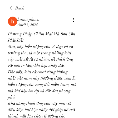
Back
hanoi phoco
April 3, 2024
Phương Pháp Chăm Mai Mà Bạn Cần 
Phải Biết
Mai, một biểu tượng của vẻ đẹp và sự 
trường tồn, là một trong những loài 
cây xuất xứ từ tự nhiên, dễ thích ứng 
với môi trường khí hậu nhiệt đới.
Đặc biệt, loài cây mai vàng khủng 
nhất việt nam này thường được xem là 
biểu tượng của vùng đất miền Nam, nơi 
mà khí hậu ấm áp và đất đai phong 
phú.
Khả năng thích ứng của cây mai với 
điều kiện khí hậu nhiệt đới giúp nó trở 
thành một lựa chọn lý tưởng cho 