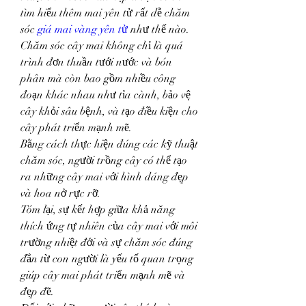
tìm hiểu thêm mai yên tử rất dễ chăm 
sóc 
giá mai vàng yên tử
 như thế nào.
Chăm sóc cây mai không chỉ là quá 
trình đơn thuần tưới nước và bón 
phân mà còn bao gồm nhiều công 
đoạn khác nhau như tỉa cành, bảo vệ 
cây khỏi sâu bệnh, và tạo điều kiện cho 
cây phát triển mạnh mẽ.
Bằng cách thực hiện đúng các kỹ thuật 
chăm sóc, người trồng cây có thể tạo 
ra những cây mai với hình dáng đẹp 
và hoa nở rực rỡ.
Tóm lại, sự kết hợp giữa khả năng 
thích ứng tự nhiên của cây mai với môi 
trường nhiệt đới và sự chăm sóc đúng 
đắn từ con người là yếu tố quan trọng 
giúp cây mai phát triển mạnh mẽ và 
đẹp đẽ.