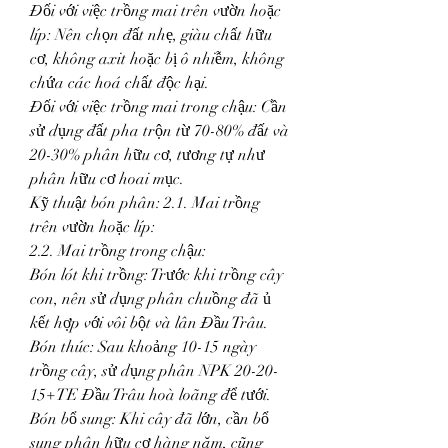
Đối với việc trồng mai trên vườn hoặc 
líp: Nên chọn đất nhẹ, giàu chất hữu 
cơ, không axit hoặc bị ô nhiễm, không 
chứa các hoá chất độc hại.
Đối với việc trồng mai trong chậu: Cần 
sử dụng đất pha trộn từ 70-80% đất và 
20-30% phân hữu cơ, tương tự như 
phân hữu cơ hoai mục.
Kỹ thuật bón phân: 2.1. Mai trồng 
trên vườn hoặc líp:
2.2. Mai trồng trong chậu:
Bón lót khi trồng: Trước khi trồng cây 
con, nên sử dụng phân chuồng đã ủ 
kết hợp với vôi bột và lân Đầu Trâu.
Bón thúc: Sau khoảng 10-15 ngày 
trồng cây, sử dụng phân NPK 20-20-
15+TE Đầu Trâu hoà loãng để tưới.
Bón bổ sung: Khi cây đã lớn, cần bổ 
sung phân hữu cơ hàng năm, cũng 