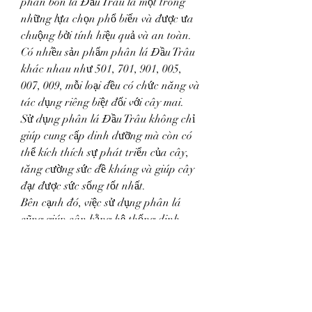
phân bón lá Đầu Trâu là một trong 
những lựa chọn phổ biến và được ưa 
chuộng bởi tính hiệu quả và an toàn.
Có nhiều sản phẩm phân lá Đầu Trâu 
khác nhau như 501, 701, 901, 005, 
007, 009, mỗi loại đều có chức năng và 
tác dụng riêng biệt đối với cây mai.
Sử dụng phân lá Đầu Trâu không chỉ 
giúp cung cấp dinh dưỡng mà còn có 
thể kích thích sự phát triển của cây, 
tăng cường sức đề kháng và giúp cây 
đạt được sức sống tốt nhất.
Bên cạnh đó, việc sử dụng phân lá 
cũng giúp cân bằng hệ thống dinh 
dưỡng trong cây, ngăn chặn tình 
trạng thiếu hụt dinh dưỡng và các vấn 
đề liên quan đến sức kháng.
Cuối cùng, chúc bạn thành công trong 
việc chăm sóc chậu mai đẹp để mỗi khi 