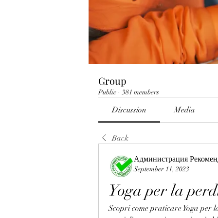
Group
Public
·
381 members
Discussion
Media
Back
Администрация Рекомен
September 11, 2023
Yoga per la perdi
Scopri come praticare Yoga per la p