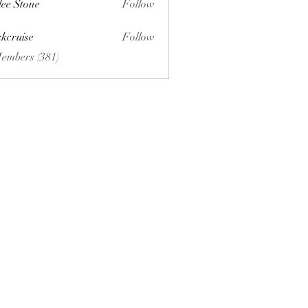
lee Stone
Follow
ckcruise
Follow
se
Members (381)