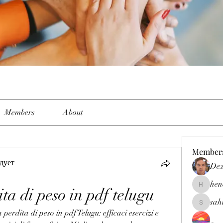
Members
About
Member
дует
Dex
hen
ta di peso in pdf telugu
henchlud
sah
sahil.sal
erdita di peso in pdf Telugu: efficaci esercizi e 