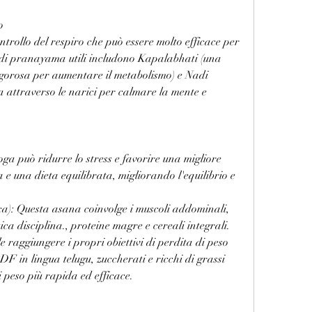
o
rollo del respiro che può essere molto efficace per 
 di pranayama utili includono Kapalabhati (una 
vigorosa per aumentare il metabolismo) e Nadi 
attraverso le narici per calmare la mente e 
oga può ridurre lo stress e favorire una migliore 
e una dieta equilibrata, migliorando l'equilibrio e 
a): Questa asana coinvolge i muscoli addominali, 
ica disciplina., proteine magre e cereali integrali. 
le raggiungere i propri obiettivi di perdita di peso 
F in lingua telugu, zuccherati e ricchi di grassi 
 peso più rapida ed efficace.