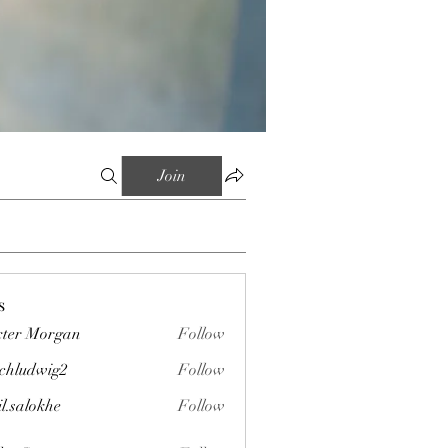
Join
s
ter Morgan
Follow
chludwig2
Follow
wig2
il.salokhe
Follow
okhe