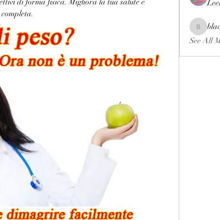
ttivi di forma fisica. Migliora la tua salute e 
Lee
a completa.
bla
blackcrui
See All 