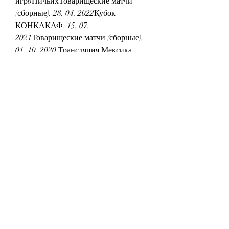
игр6НичьихТоварищеские матчи 
(сборные). 28. 04. 2022Кубок 
КОНКАКАФ. 15. 07. 
2021Товарищеские матчи (сборные). 
01. 10. 2020 Трансляция Мексика - 
Гватемала Трансляция еще не 
началась Трансляция еще не началась 
Статистика матча Владение 
мячомУдары по воротамУдары в 
створУдары мимоФолыУгловые 
ударыШтрафные ударыВне игры 
Составы Составы еще не объявлены 
Факты о командах Гватемала не 
проигрывает в 5 последних 
матчахМексика не проигрывает в 9 
из 11 последних матчейМексика – 
Гватемала: Мексика не проигрывает 
в 7 последних матчах против этого 
соперника Реклама 18+ Последние 