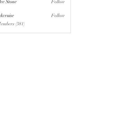
lee Stone
Follow
ckcruise
Follow
se
Members (381)