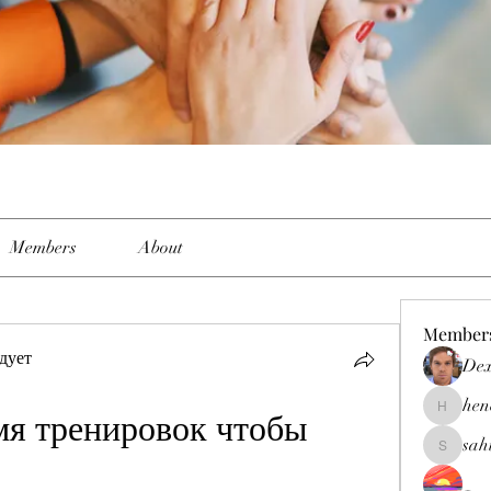
Members
About
Member
дует
Dex
hen
мя тренировок чтобы 
henchlud
sah
sahil.sal