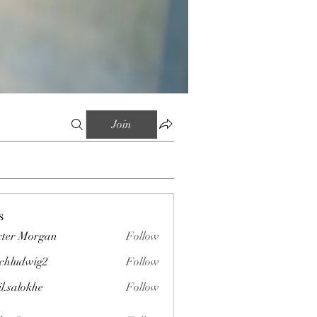
Join
s
ter Morgan
Follow
chludwig2
Follow
wig2
il.salokhe
Follow
okhe