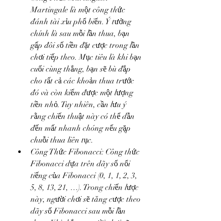
Martingale là một công thức 
đánh tài xỉu phổ biến. Ý tưởng 
chính là sau mỗi lần thua, bạn 
gấp đôi số tiền đặt cược trong lần 
chơi tiếp theo. Mục tiêu là khi bạn 
cuối cùng thắng, bạn sẽ bù đắp 
cho tất cả các khoản thua trước 
đó và còn kiếm được một lượng 
tiền nhỏ. Tuy nhiên, cần lưu ý 
rằng chiến thuật này có thể dẫn 
đến mất nhanh chóng nếu gặp 
chuỗi thua liên tục.
Công Thức Fibonacci: Công thức 
Fibonacci dựa trên dãy số nổi 
tiếng của Fibonacci (0, 1, 1, 2, 3, 
5, 8, 13, 21, …). Trong chiến lược 
này, người chơi sẽ tăng cược theo 
dãy số Fibonacci sau mỗi lần 