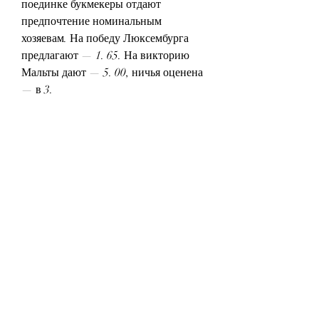
поединке букмекеры отдают 
предпочтение номинальным 
хозяевам. На победу Люксембурга 
предлагают — 1. 65. На викторию 
Мальты дают — 5. 00, ничья оценена 
— в 3.
История противостояний. 
Люксембург - Мальта - Sportbox
Мальта 09.06.2023 - Люксембург - 
Sport.ua
Зато дал бой крепким словакам на 
выезде, добыв почетный паритет 
(0:0). Коэффициенты матча 