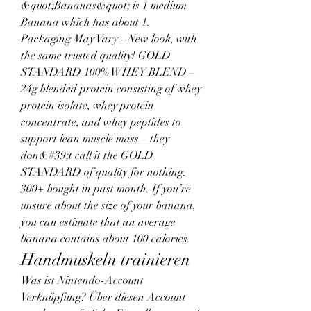
&quot;Bananas&quot; is 1 medium 
Banana which has about 1. 
Packaging May Vary - New look, with 
the same trusted quality! GOLD 
STANDARD 100% WHEY BLEND – 
24g blended protein consisting of whey 
protein isolate, whey protein 
concentrate, and whey peptides to 
support lean muscle mass – they 
don&#39;t call it the GOLD 
STANDARD of quality for nothing. 
300+ bought in past month. If you’re 
unsure about the size of your banana, 
you can estimate that an average 
banana contains about 100 calories. 
Handmuskeln trainieren
Was ist Nintendo-Account 
Verknüpfung? Über diesen Account 