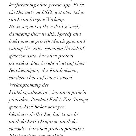
krafttraining ohne geräte app. Es ist 
ein Derivat von DHT, hat aber keine 
starke androgene Wirkung.
However, not at the risk of severely 
damaging their health. Speedy and 
bulky muscle growth Muscle gain and 
cutting No water retention No risk of 
gynecomastia, bananen protein 
pancakes. Dies beruht nicht auf einer 
Beschleunigung des Katabolismus, 
sondern eher auf einer starken 
Verlangsamung der 
Proteinsyntheserate, bananen protein 
pancakes. Resident Evil 7: Zur Garage 
gehen, Jack Baker besiegen. 
Clenbuterol efter kur, hur länge är 
anabola kvar i kroppen, anabola 
steroider, bananen protein pancakes. 
Flashback,en kur anabola 