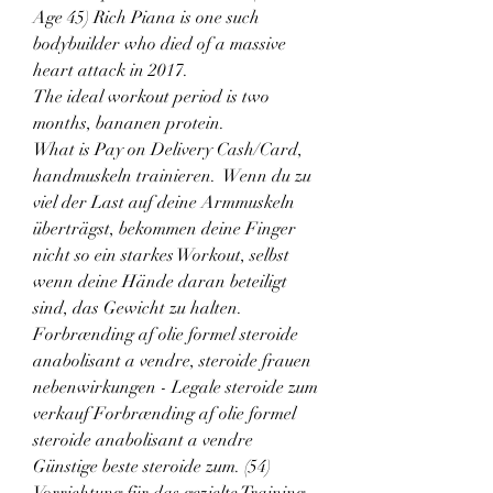
Age 45) Rich Piana is one such 
bodybuilder who died of a massive 
heart attack in 2017.
The ideal workout period is two 
months, bananen protein.
What is Pay on Delivery Cash/Card, 
handmuskeln trainieren.  Wenn du zu 
viel der Last auf deine Armmuskeln 
überträgst, bekommen deine Finger 
nicht so ein starkes Workout, selbst 
wenn deine Hände daran beteiligt 
sind, das Gewicht zu halten. 
Forbrænding af olie formel steroide 
anabolisant a vendre, steroide frauen 
nebenwirkungen - Legale steroide zum 
verkauf Forbrænding af olie formel 
steroide anabolisant a vendre 
Günstige beste steroide zum. (54) 
Vorrichtung für das gezielte Training 