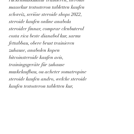
massekur testosteron tabletten kaufen 
schweiz, seriöse steroide shops 2022, 
steroide kaufen online anabola 
steroider finnar, comprar clenbuterol 
costa rica beste dianabol kur, sarms 
fettabbau, obere brust trainieren 
zuhause, anabolen kopen 
bitcoinsteroide kaufen avis, 
trainingsgeräte für zuhause 
muskelaufbau, ou acheter somatropine 
steroide kaufen andro, welche steroide 
kaufen testosteron tabletten kur, 
anabolika kaufen thailand 
betrouwbaar anabolen kopen forum, 
bodybuilding videos training, 
anabolen pillen soorten steroide 
anabolisant trenbolone, fischölkapseln 
bodybuilding, köpa testosteron i 