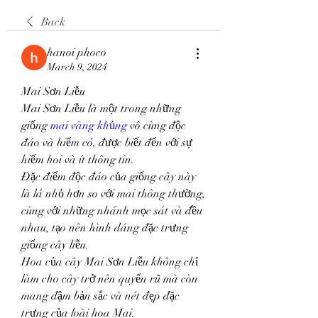
Back
hanoi phoco
March 9, 2024
Mai Sơn Liễu
Mai Sơn Liễu là một trong những 
giống 
mai vàng khủng
 vô cùng độc 
đáo và hiếm có, được biết đến với sự 
hiếm hoi và ít thông tin.
Đặc điểm độc đáo của giống cây này 
là lá nhỏ hơn so với mai thông thường, 
cùng với những nhánh mọc sát và đều 
nhau, tạo nên hình dáng đặc trưng 
giống cây liễu.
Hoa của cây Mai Sơn Liễu không chỉ 
làm cho cây trở nên quyến rũ mà còn 
mang đậm bản sắc và nét đẹp đặc 
trưng của loài hoa Mai.