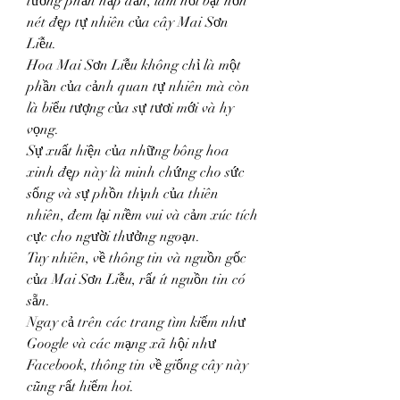
tương phản hấp dẫn, làm nổi bật hơn 
nét đẹp tự nhiên của cây Mai Sơn 
Liễu.
Hoa Mai Sơn Liễu không chỉ là một 
phần của cảnh quan tự nhiên mà còn 
là biểu tượng của sự tươi mới và hy 
vọng.
Sự xuất hiện của những bông hoa 
xinh đẹp này là minh chứng cho sức 
sống và sự phồn thịnh của thiên 
nhiên, đem lại niềm vui và cảm xúc tích 
cực cho người thưởng ngoạn.
Tuy nhiên, về thông tin và nguồn gốc 
của Mai Sơn Liễu, rất ít nguồn tin có 
sẵn.
Ngay cả trên các trang tìm kiếm như 
Google và các mạng xã hội như 
Facebook, thông tin về giống cây này 
cũng rất hiếm hoi.