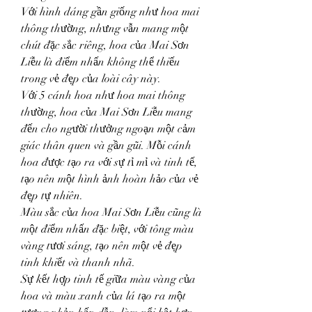
Với hình dáng gần giống như hoa mai 
thông thường, nhưng vẫn mang một 
chút đặc sắc riêng, hoa của Mai Sơn 
Liễu là điểm nhấn không thể thiếu 
trong vẻ đẹp của loài cây này.
Với 5 cánh hoa như hoa mai thông 
thường, hoa của Mai Sơn Liễu mang 
đến cho người thưởng ngoạn một cảm 
giác thân quen và gần gũi. Mỗi cánh 
hoa được tạo ra với sự tỉ mỉ và tinh tế, 
tạo nên một hình ảnh hoàn hảo của vẻ 
đẹp tự nhiên.
Màu sắc của hoa Mai Sơn Liễu cũng là 
một điểm nhấn đặc biệt, với tông màu 
vàng tươi sáng, tạo nên một vẻ đẹp 
tinh khiết và thanh nhã.
Sự kết hợp tinh tế giữa màu vàng của 
hoa và màu xanh của lá tạo ra một 