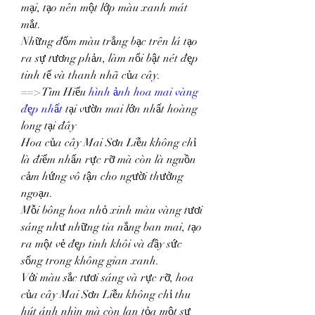
mại, tạo nên một lớp màu xanh mát 
mắt.
Những đốm màu trắng bạc trên lá tạo 
ra sự tương phản, làm nổi bật nét đẹp 
tinh tế và thanh nhã của cây.
==> Tìm Hiểu 
hình ảnh hoa mai vàng 
đẹp nhất
 tại vườn mai lớn nhất hoàng 
long tại đây
Hoa của cây Mai Sơn Liễu không chỉ 
là điểm nhấn rực rỡ mà còn là nguồn 
cảm hứng vô tận cho người thưởng 
ngoạn.
Mỗi bông hoa nhỏ xinh màu vàng tươi 
sáng như những tia nắng ban mai, tạo 
ra một vẻ đẹp tinh khôi và đầy sức 
sống trong không gian xanh.
Với màu sắc tươi sáng và rực rỡ, hoa 
của cây Mai Sơn Liễu không chỉ thu 
hút ánh nhìn mà còn lan tỏa một sự 