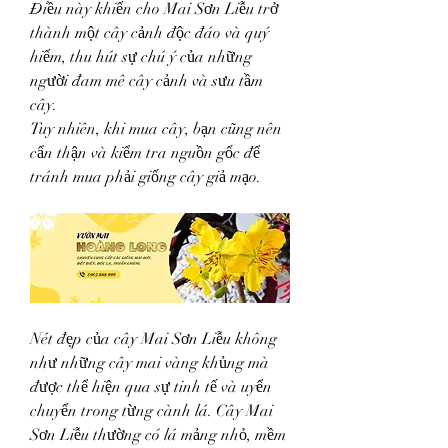
Điều này khiến cho Mai Sơn Liễu trở 
thành một cây cảnh độc đáo và quý 
hiếm, thu hút sự chú ý của những 
người đam mê cây cảnh và sưu tầm 
cây.
Tuy nhiên, khi mua cây, bạn cũng nên 
cẩn thận và kiểm tra nguồn gốc để 
tránh mua phải giống cây giả mạo.
Nét đẹp của cây Mai Sơn Liễu không 
như những cây mai vàng khủng mà 
được thể hiện qua sự tinh tế và uyển 
chuyển trong từng cành lá. Cây Mai 
Sơn Liễu thường có lá mảng nhỏ, mềm 