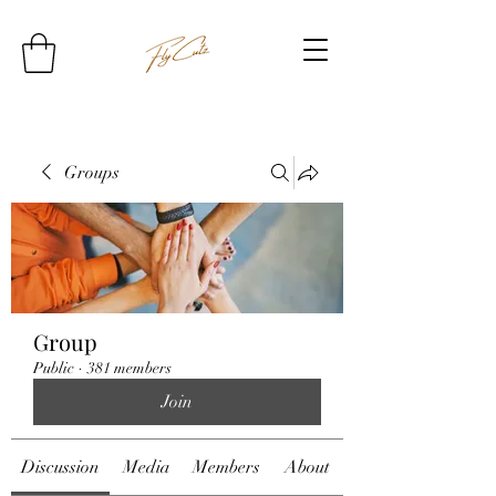
Groups
Group
Public
·
381 members
Join
Discussion
Media
Members
About