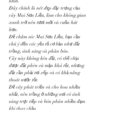
nhìn.
Đây chính là nét đẹp đặc trưng của 
cây Mai Sơn Liễu, làm cho không gian 
xanh trở nên tươi mới và cuốn hút 
hơn.
Để chăm sóc Mai Sơn Liễu, bạn cần 
chú ý đến các yếu tố cơ bản như đất 
trồng, ánh sáng và phân bón.
Cây này không kén đất, có thể chịu 
được đất phèn và mặn khá tốt, nhưng 
đất cần phải tơi xốp và có khả năng 
thoát nước tốt.
Để cây phát triển và cho hoa nhiều 
nhất, nên trồng ở những nơi có ánh 
sáng trực tiếp và bón phân nhiều đạm 
khi thay chậu.
Tuy nhiên, tránh lạm dụng phân bón 
quá nhiều để tránh gây hại cho rễ cây 
và dẫn đến tình trạng cây chết rễ.