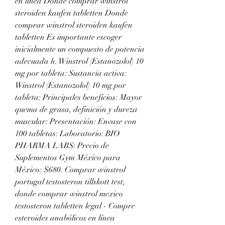
en línea Donde comprar winstrol 
steroiden kaufen tabletten Donde 
comprar winstrol steroiden kaufen 
tabletten Es importante escoger 
inicialmente un compuesto de potencia 
adecuada h. Winstrol (Estanozolol) 10 
mg por tableta: Sustancia activa: 
Winstrol (Estanozolol) 10 mg por 
tableta: Principales beneficios: Mayor 
quema de grasa, definición y dureza 
muscular: Presentación: Envase con 
100 tabletas: Laboratorio: BIO 
PHARMA LABS: Precio de 
Suplementos Gym México para 
México: $680. Comprar winstrol 
portugal testosteron tillskott test, 
donde comprar winstrol mexico 
testosteron tabletten legal - Compre 
esteroides anabólicos en línea 