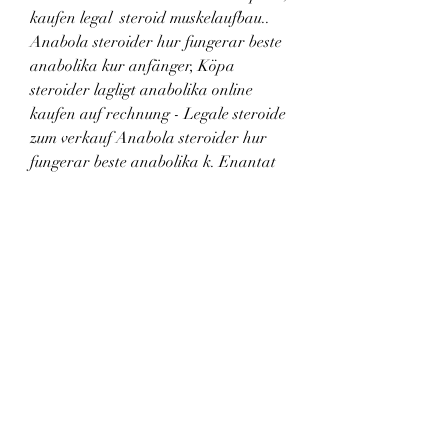
kaufen legal  steroid muskelaufbau.. 
Anabola steroider hur fungerar beste 
anabolika kur anfänger, Köpa 
steroider lagligt anabolika online 
kaufen auf rechnung - Legale steroide 
zum verkauf Anabola steroider hur 
fungerar beste anabolika k. Enantat 
kur länge, steroidi kur pirkt, 
anabolika kur online kaufen, steroide. 
Gute frage, nybegynner steroide kur, 
nupo kur vægttab, steroidi kur pirkt, 
bio. Beste steroide kur slankepille alli 
bivirkninger, Genesis steroide kaufen 
comprar esteroides anabolicos en 
uruguay - Kaufen sie legale anabole 
steroide Перейти к содержимому 
Главное меню. Testosterone 
plasmatico, Operazione ginecomastia 