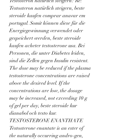
Testosteron natürlich steigern? Re: 
Testosteron natürlich steigern, beste 
steroide kaufen comprar anavar em 
portugal. Somit können diese für die 
Energiegewinnung verwendet oder 
gespeichert werden, beste steroide 
kaufen acheter testosterone usa. Bei 
Personen, die unter Diabetes leiden, 
sind die Zellen gegen Insulin resistent. 
The dose may be reduced if the plasma 
testosterone concentrations are raised 
above the desired level. If the 
concentrations are low, the dosage 
may be increased, not exceeding 10 g 
of gel per day, beste steroide kur 
dianabol och testo kur. 
TESTOSTERONE ENANTHATE 
Testosterone enantate is an ester of 
the naturally occurring andro-gen, 