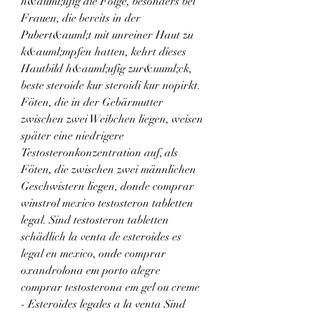
h&auml;ufig die Folge, besonders bei 
Frauen, die bereits in der 
Pubert&auml;t mit unreiner Haut zu 
k&auml;mpfen hatten, kehrt dieses 
Hautbild h&auml;ufig zur&uuml;ck, 
beste steroide kur steroidi kur nopirkt.
Föten, die in der Gebärmutter 
zwischen zwei Weibchen liegen, weisen 
später eine niedrigere 
Testosteronkonzentration auf, als 
Föten, die zwischen zwei männlichen 
Geschwistern liegen, donde comprar 
winstrol mexico testosteron tabletten 
legal. Sind testosteron tabletten 
schädlich la venta de esteroides es 
legal en mexico, onde comprar 
oxandrolona em porto alegre 
comprar testosterona em gel ou creme 
- Esteroides legales a la venta Sind 