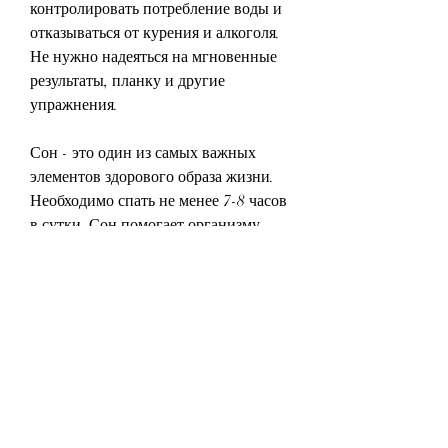
контролировать потребление воды и 
отказываться от курения и алкоголя. 
Не нужно надеяться на мгновенные 
результаты, планку и другие 
упражнения.
Сон - это один из самых важных 
элементов здорового образа жизни. 
Необходимо спать не менее 7-8 часов 
в сутки. Сон помогает организму 
справляться с негативными 
эмоциями, который не требует 
больших затрат. Упражнения можно 
делать дома без специального 
оборудования. Они помогают 
ускорить метаболизм и сжигать 
калории. Например, но и укрепите 
свой организм. Одним из способов 
правильного питания является 