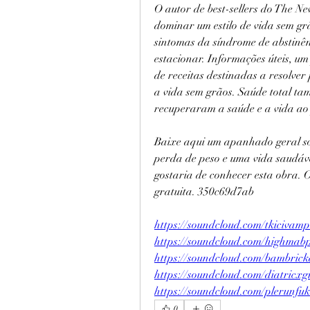
O autor de best-sellers do The N
dominar um estilo de vida sem grã
sintomas da síndrome de abstinênc
estacionar. Informações úteis, um
de receitas destinadas a resolver 
a vida sem grãos. Saúde total ta
recuperaram a saúde e a vida ao 
Baixe aqui um apanhado geral sob
perda de peso e uma vida saudáv
gostaria de conhecer esta obra. 
gratuita. 350c69d7ab
https://soundcloud.com/tkicivam
https://soundcloud.com/highmab
https://soundcloud.com/bambrick
https://soundcloud.com/diatricxg
https://soundcloud.com/plerunf
0