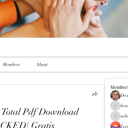
Members
About
Member
Dex
hen
 Total Pdf Download 
henchlud
sah
sahil.sal
CKED] Gratis
Lee