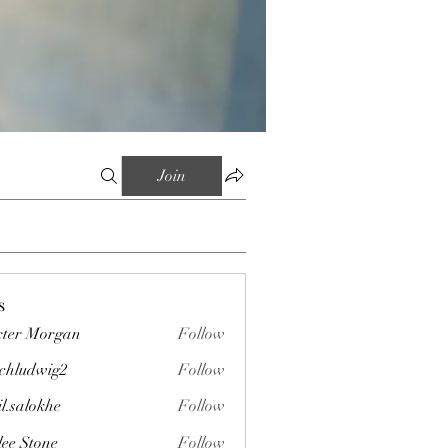
Join
s
ter Morgan
Follow
chludwig2
Follow
wig2
il.salokhe
Follow
okhe
lee Stone
Follow