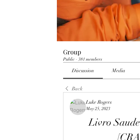
Group
Public
·
381 members
Discussion
Media
Back
Luke Rogers
May 25, 2023
Livro Saude
[CRA