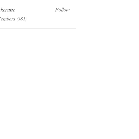
ckcruise
Follow
se
Members (381)