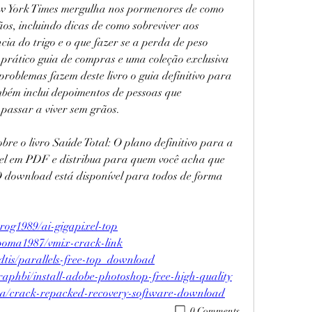
ew York Times mergulha nos pormenores de como 
os, incluindo dicas de como sobreviver aos 
ia do trigo e o que fazer se a perda de peso 
 prático guia de compras e uma coleção exclusiva 
problemas fazem deste livro o guia definitivo para 
mbém inclui depoimentos de pessoas que 
passar a viver sem grãos.
re o livro Saúde Total: O plano definitivo para a 
el em PDF e distribua para quem você acha que 
O download está disponível para todos de forma 
prog1989/ai-gigapixel-top
poma1987/vmix-crack-link
dtis/parallels-free-top_download
raphbi/install-adobe-photoshop-free-high-quality
uka/crack-repacked-recovery-software-download
0 Comments