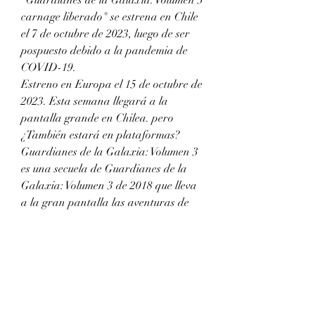
carnage liberado" se estrena en Chile 
el 7 de octubre de 2023, luego de ser 
pospuesto debido a la pandemia de 
COVID-19.
Estreno en Europa el 15 de octubre de 
2023. Esta semana llegará a la 
pantalla grande en Chilea. pero 
¿También estará en plataformas?
Guardianes de la Galaxia: Volumen 3 
es una secuela de Guardianes de la 
Galaxia: Volumen 3 de 2018 que lleva 
a la gran pantalla las aventuras de 
uno de los archienemigos más 
peligrosos de Spider-man de Marvel. 
De momento se desconoce el 
argumento de la Pelicula pero 
continuará con los eventos de la 
primera entrega introduciendo a 