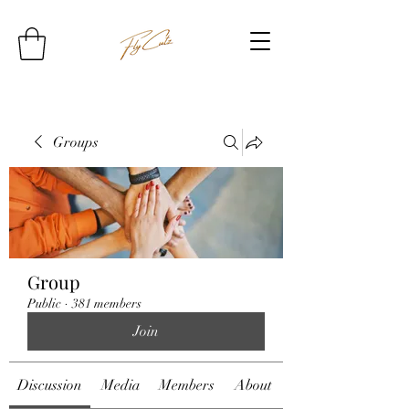
Groups
Group
Public
·
381 members
Join
Discussion
Media
Members
About