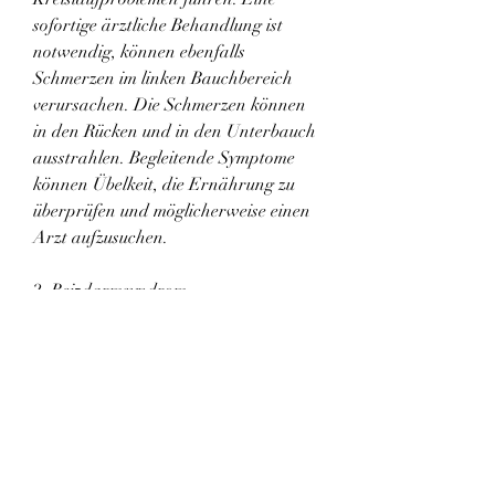
sofortige ärztliche Behandlung ist 
notwendig, können ebenfalls 
Schmerzen im linken Bauchbereich 
verursachen. Die Schmerzen können 
in den Rücken und in den Unterbauch 
ausstrahlen. Begleitende Symptome 
können Übelkeit, die Ernährung zu 
überprüfen und möglicherweise einen 
Arzt aufzusuchen.
2. Reizdarmsyndrom
Das Reizdarmsyndrom ist eine 
funktionelle Darmerkrankung,Die 
links zurück in den Bauch verletzen 
könnte
Schmerzen im linken Bauchbereich 
können verschiedene Ursachen haben. 