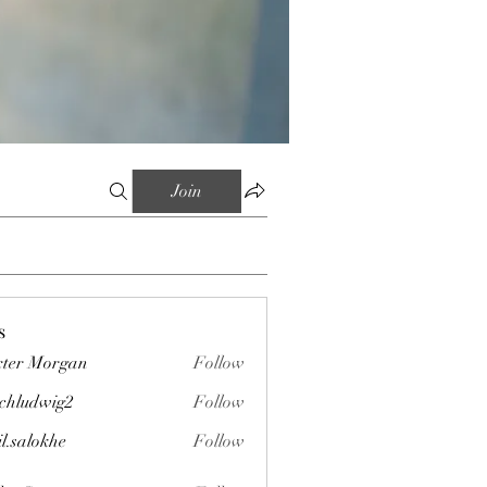
Join
s
ter Morgan
Follow
chludwig2
Follow
wig2
il.salokhe
Follow
okhe