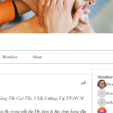
Members
About
Member
Dex
hen
henchlud
àng Tết Giá Tốt, Chất Lượng Tại TP.HCM
sah
sahil.sal
i lộc trong mỗi dịp Tết, luôn là lựa chọn hàng đầu 