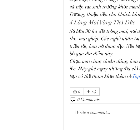
và tiếp tục sinh trưởng khỏe mạ
Dương, thuận tiện cho khách hàn
4️ Làng Mai Vàng Thủ Đức 
Sở hữu 30 ha đất trồng mai, nơi đ
thụ, mai ghép. Các nghệ nhân tại
triển tốt, hoa nở đúng dịp. Nếu 
bỏ qua địa điểm này.
Chọn mai vàng chuẩn dáng, hoa đẹ
lộc. Hãy ghé ngay những địa chỉ 
bạn có thể tham khảo thêm về 
Top
0
0 Comments
Write a comment...