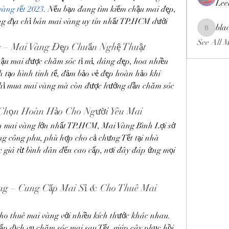
Lee
vàng tết 2023
. Nếu bạn đang tìm kiếm chậu mai đẹp, 
g địa chỉ bán mai vàng uy tín nhất TP.HCM dưới 
bla
blackcrui
See All 
es – Mai Vàng Đẹp Chuẩn Nghệ Thuật
hậu mai được chăm sóc tỉ mỉ, dáng đẹp, hoa nhiều 
h tạo hình tinh tế, đảm bảo vẻ đẹp hoàn hảo khi 
hỉ mua mai vàng mà còn được hướng dẫn chăm sóc 
a Chọn Hoàn Hảo Cho Người Yêu Mai
 mai vàng lớn nhất TP.HCM, Mai Vàng Bình Lợi sở 
g công phu, phù hợp cho cả chưng Tết tại nhà 
c giá từ bình dân đến cao cấp, nơi đây đáp ứng mọi 
ng – Cung Cấp Mai Sỉ & Cho Thuê Mai 
o thuê mai vàng với nhiều kích thước khác nhau. 
p dịch vụ chăm sóc mai sau Tết, giúp cây phục hồi 