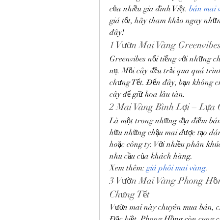
của nhiều gia đình Việt. 
bán mai 
giá tốt, hãy tham khảo ngay nhữn
đây!
1️ Vườn Mai Vàng Greenvib
Greenvibes nổi tiếng với những c
nụ. Mỗi cây đều trải qua quá trìn
chưng Tết. Đến đây, bạn không c
cây để giữ hoa lâu tàn.
2️ Mai Vàng Bình Lợi – Lự
Là một trong những địa điểm bán
hữu những chậu mai được tạo dán
hoặc công ty. Với nhiều phân khú
nhu cầu của khách hàng.
Xem thêm: 
giá phôi mai vàng
.
3️ Vườn Mai Vàng Phong Hồ
Chưng Tết
Vườn mai này chuyên mua bán, ch
Đặc biệt, Phong Hồng còn cung cấ