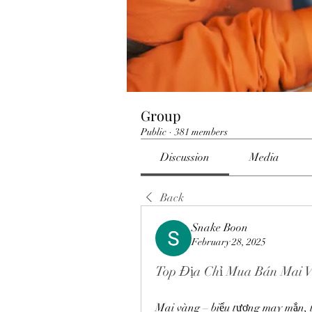
Group
Public
·
381 members
Discussion
Media
Back
Snake Boon
February 28, 2025
Top Địa Chỉ Mua Bán Mai V
Mai vàng – biểu tượng may mắn, tà