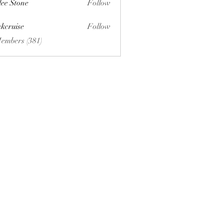
lee Stone
Follow
ckcruise
Follow
se
Members (381)