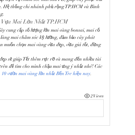
nh. Hệ thống chi nhánh phủ rộng TP.HCM và Bình 
g.
– Vựa Mai Lớn Nhất TP.HCM
ây cung cấp số lượng lớn mai vàng bonsai, mai cổ 
 làng mai chăm sóc kỹ lưỡng, đảm bảo cây phát 
bạn muốn chọn mai vàng vừa đẹp, vừa giá tốt, đừng 
p sẽ giúp Tết thêm rực rỡ và mang đến nhiều tài 
trên để tìm cho mình chậu mai ưng ý nhất nhé! Các 
 10 vườn mai vàng lớn nhất Bến Tre hiện nay
.
2 Views