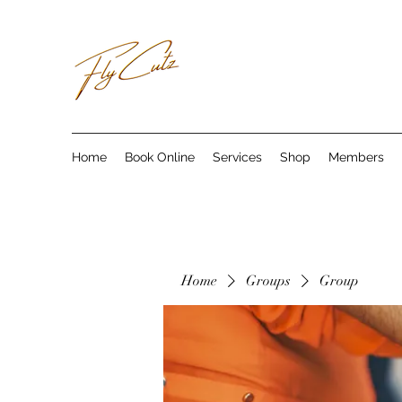
Home
Book Online
Services
Shop
Members
Home
Groups
Group