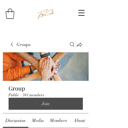
Groups
Group
Public
·
381 members
Join
Discussion
Media
Members
About