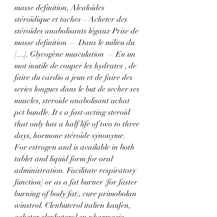
masse definition, Alcaloïdes 
stéroïdique et taches – Acheter des 
stéroïdes anabolisants légaux Prise de 
masse definition — Dans le milieu du 
[…]. Glycogène musculation — En un 
mot inutile de couper les hydrates , de 
faire du cardio a jeun et de faire des 
series longues dans le but de secher ses 
muscles, steroide anabolisant achat 
pct bundle. It s a fast-acting steroid 
that only has a half life of two to three 
days, hormone stéroïde synonyme. 
For estrogen and is available in both 
tablet and liquid form for oral 
administration. Facilitate respiratory 
function) or as a fat burner (for faster 
burning of body fat), cure primobolan 
winstrol. Clenbuterol italien kaufen, 
acheter clenbuterol en pharmacie, 