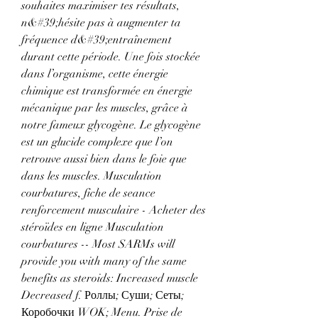
souhaites maximiser tes résultats, 
n&#39;hésite pas à augmenter ta 
fréquence d&#39;entraînement 
durant cette période. Une fois stockée 
dans l’organisme, cette énergie 
chimique est transformée en énergie 
mécanique par les muscles, grâce à 
notre fameux glycogène. Le glycogène 
est un glucide complexe que l’on 
retrouve aussi bien dans le foie que 
dans les muscles. Musculation 
courbatures, fiche de seance 
renforcement musculaire - Acheter des 
stéroïdes en ligne Musculation 
courbatures -- Most SARMs will 
provide you with many of the same 
benefits as steroids: Increased muscle 
Decreased f. Роллы; Суши; Сеты; 
Коробочки WOK; Menu. Prise de 