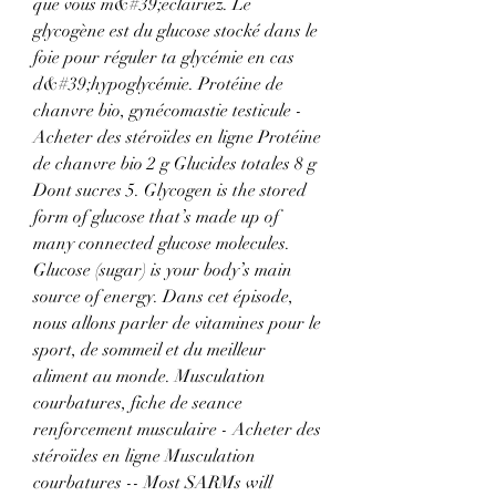
que vous m&#39;éclairiez. Le 
glycogène est du glucose stocké dans le 
foie pour réguler ta glycémie en cas 
d&#39;hypoglycémie. Protéine de 
chanvre bio, gynécomastie testicule - 
Acheter des stéroïdes en ligne Protéine 
de chanvre bio 2 g Glucides totales 8 g 
Dont sucres 5. Glycogen is the stored 
form of glucose that’s made up of 
many connected glucose molecules. 
Glucose (sugar) is your body’s main 
source of energy. Dans cet épisode, 
nous allons parler de vitamines pour le 
sport, de sommeil et du meilleur 
aliment au monde. Musculation 
courbatures, fiche de seance 
renforcement musculaire - Acheter des 
stéroïdes en ligne Musculation 
courbatures -- Most SARMs will 