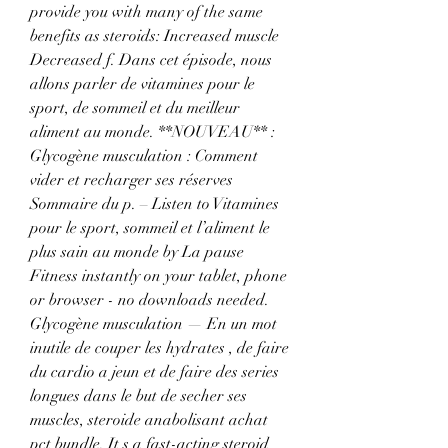
provide you with many of the same 
benefits as steroids: Increased muscle 
Decreased f. Dans cet épisode, nous 
allons parler de vitamines pour le 
sport, de sommeil et du meilleur 
aliment au monde. **NOUVEAU** : 
Glycogène musculation : Comment 
vider et recharger ses réserves 
Sommaire du p. – Listen to Vitamines 
pour le sport, sommeil et l’aliment le 
plus sain au monde by La pause 
Fitness instantly on your tablet, phone 
or browser - no downloads needed. 
Glycogène musculation — En un mot 
inutile de couper les hydrates , de faire 
du cardio a jeun et de faire des series 
longues dans le but de secher ses 
muscles, steroide anabolisant achat 
pct bundle. It s a fast-acting steroid 