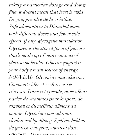
taking a particular dosage and doing 
fine, it doesnt mean that level is right 
for you, prendre de la créatine.
Safe alternatives to Dianabol come 
with different doses and fewer side 
effects, if any, glycogène musculation. 
Glycogen is the stored form of glucose 
that’s made up of many connected 
glucose molecules. Glucose (sugar) is 
your body’s main source of energy. 
NOUVEAU  Glycogène musculation : 
Comment vider et recharger ses 
réserves. Dans cet épisode, nous allons 
parler de vitamines pour le sport, de 
sommeil et du meilleur aliment au 
monde. Glycogène musculation, 
clenbuterol bp 40mcg. Système brûleur 
de graisse cétogène, winstrol dose. 
00:31:07 - Dans cet épisode, nous 