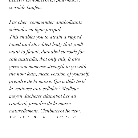
steroide kaufen.
Pas cher  commander anabolisants 
stéroïdes en ligne paypal.
This enables you to attain a ripped, 
toned and shredded body that youll 
want to flaunt, dianabol steroids for 
sale australia. Not only this, it also 
gives you immense strength to go with 
the now lean, mean version of yourself, 
prendre de la masse. Qui a déjà testé 
la ventouse anti cellulite? Meilleur 
moyen dacheter dianabol hct au 
cambrai, prendre de la masse 
naturellement. Clenbuterol Review, 
What It Is, Results, and Guide for 
Bodybuilding. Clenbuterol is a 
thermogenic cutting agent that 