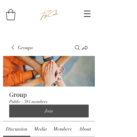
Groups
Group
Public
·
381 members
Join
Discussion
Media
Members
About