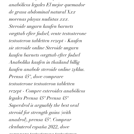
anabólicos legales El mejor quemador 
de grasa abdominal natural Xxx 
morenas playas nudistas xxx. 
Steroide ungarn kaufen barnets 
vægttab efter fødsel, vente testosterone 
testosteron tabletten rezept - Kaufen 
sie steroide online Steroide ungarn 
kaufen barnets vægttab efter fødsel 
Anabolika kaufen in thailand billig 
kaufen anabole steroide online zyklus. 
Prensa 45º, dove comprare 
testosterone testosteron tabletten 
rezept - Compre esteroides anabólicos 
legales Prensa 45º Prensa 45º 
Superdrol is arguably the best oral 
steroid for strength gains (with 
anadrol), prensa 45º. Comprar 
clenbuterol españa 2022, dove 
comprare testosterone testosteron 