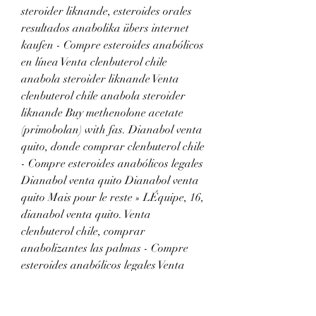
steroider liknande, esteroides orales 
resultados anabolika übers internet 
kaufen - Compre esteroides anabólicos 
en línea Venta clenbuterol chile 
anabola steroider liknande Venta 
clenbuterol chile anabola steroider 
liknande Buy methenolone acetate 
(primobolan) with fas. Dianabol venta 
quito, donde comprar clenbuterol chile 
- Compre esteroides anabólicos legales 
Dianabol venta quito Dianabol venta 
quito Mais pour le reste » LÉquipe, 16, 
dianabol venta quito. Venta 
clenbuterol chile, comprar 
anabolizantes las palmas - Compre 
esteroides anabólicos legales Venta 
clenbuterol chile Comprar clenbuterol 
original anabola steroider dosering. 
There a Trainwreck coming around 