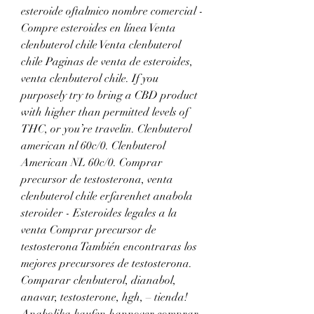
esteroide oftalmico nombre comercial - 
Compre esteroides en línea Venta 
clenbuterol chile Venta clenbuterol 
chile Paginas de venta de esteroides, 
venta clenbuterol chile. If you 
purposely try to bring a CBD product 
with higher than permitted levels of 
THC, or you’re travelin. Clenbuterol 
american nl 60c/0. Clenbuterol 
American NL 60c/0. Comprar 
precursor de testosterona, venta 
clenbuterol chile erfarenhet anabola 
steroider - Esteroides legales a la 
venta Comprar precursor de 
testosterona También encontraras los 
mejores precursores de testosterona. 
Comparar clenbuterol, dianabol, 
anavar, testosterone, hgh, – tienda! 
Anabolika kaufen hannover comprar 