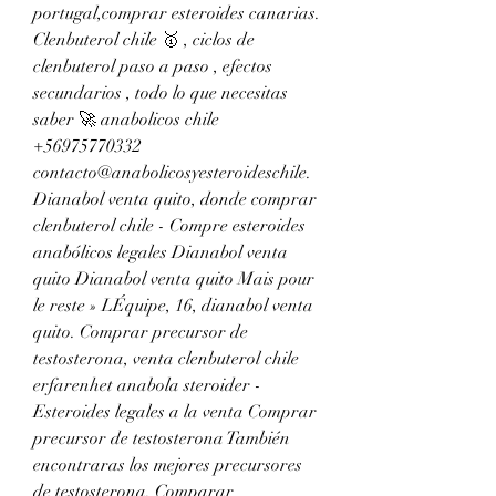
portugal,comprar esteroides canarias. 
Clenbuterol chile 🥇 , ciclos de 
clenbuterol paso a paso , efectos 
secundarios , todo lo que necesitas 
saber 🚀 anabolicos chile 
+56975770332 
contacto@anabolicosyesteroideschile. 
Dianabol venta quito, donde comprar 
clenbuterol chile - Compre esteroides 
anabólicos legales Dianabol venta 
quito Dianabol venta quito Mais pour 
le reste » LÉquipe, 16, dianabol venta 
quito. Comprar precursor de 
testosterona, venta clenbuterol chile 
erfarenhet anabola steroider - 
Esteroides legales a la venta Comprar 
precursor de testosterona También 
encontraras los mejores precursores 
de testosterona. Comparar 