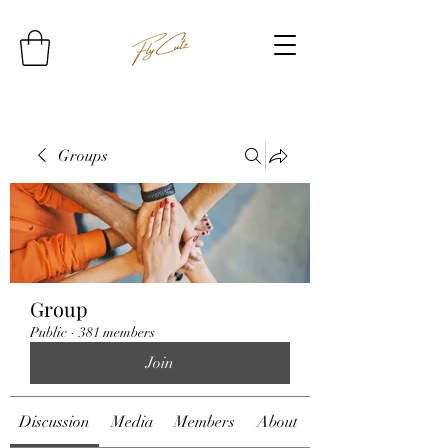
Groups
Group
Public
·
381 members
Join
Discussion
Media
Members
About