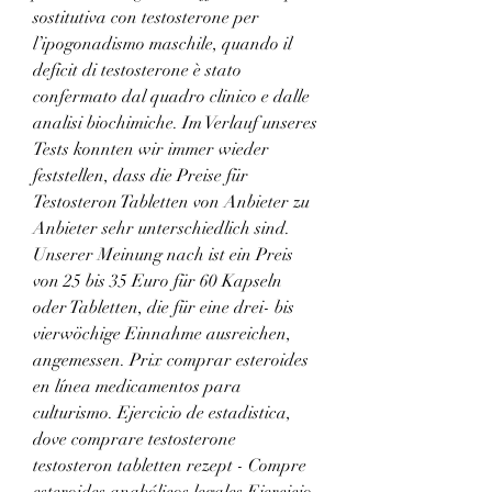
sostitutiva con testosterone per 
l’ipogonadismo maschile, quando il 
deficit di testosterone è stato 
confermato dal quadro clinico e dalle 
analisi biochimiche. Im Verlauf unseres 
Tests konnten wir immer wieder 
feststellen, dass die Preise für 
Testosteron Tabletten von Anbieter zu 
Anbieter sehr unterschiedlich sind. 
Unserer Meinung nach ist ein Preis 
von 25 bis 35 Euro für 60 Kapseln 
oder Tabletten, die für eine drei- bis 
vierwöchige Einnahme ausreichen, 
angemessen. Prix comprar esteroides 
en línea medicamentos para 
culturismo. Ejercicio de estadistica, 
dove comprare testosterone 
testosteron tabletten rezept - Compre 
esteroides anabólicos legales Ejercicio 