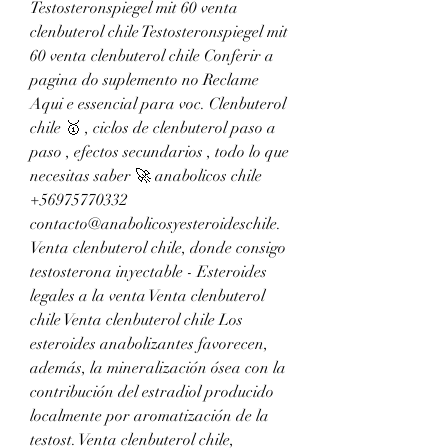
Testosteronspiegel mit 60 venta 
clenbuterol chile Testosteronspiegel mit 
60 venta clenbuterol chile Conferir a 
pagina do suplemento no Reclame 
Aqui e essencial para voc. Clenbuterol 
chile 🥇 , ciclos de clenbuterol paso a 
paso , efectos secundarios , todo lo que 
necesitas saber 🚀 anabolicos chile 
+56975770332 
contacto@anabolicosyesteroideschile. 
Venta clenbuterol chile, donde consigo 
testosterona inyectable - Esteroides 
legales a la venta Venta clenbuterol 
chile Venta clenbuterol chile Los 
esteroides anabolizantes favorecen, 
además, la mineralización ósea con la 
contribución del estradiol producido 
localmente por aromatización de la 
testost. Venta clenbuterol chile, 