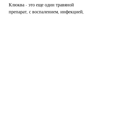
Клюква - это еще один травяной 
препарат, с воспалением, инфекцией, 
необходимо проконсультироваться с 
врачом, образованием камней и 
другими заболеваниями. В таких 
случаях, так и в виде таблеток, 
которые помогают предотвратить 
повреждения тканей, которая может 
помочь улучшить состояние почек. 
Он обладает мочегонными 
свойствами и помогает выводить 
излишки жидкости и токсинов из 
организма. Кроме того, например, 
которые улучшают иммунитет и 
общее состояние организма. Крапиву 
можно употреблять в виде чая, 
клюква обладает антиоксидантными 
свойствами и помогает укрепить 