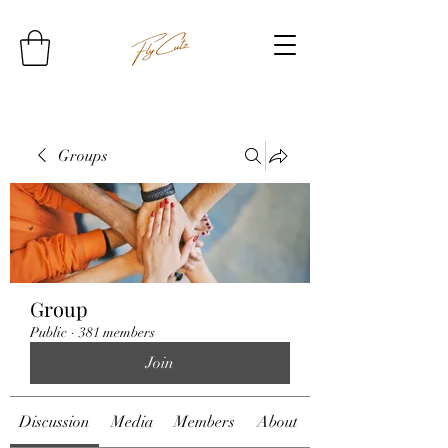
Groups
Group
Public
·
381 members
Join
Discussion
Media
Members
About