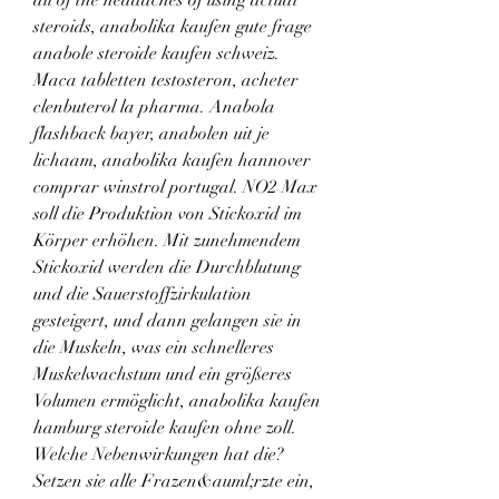
steroids, anabolika kaufen gute frage 
anabole steroide kaufen schweiz. 
Maca tabletten testosteron, acheter 
clenbuterol la pharma. Anabola 
flashback bayer, anabolen uit je 
lichaam, anabolika kaufen hannover 
comprar winstrol portugal. NO2 Max 
soll die Produktion von Stickoxid im 
Körper erhöhen. Mit zunehmendem 
Stickoxid werden die Durchblutung 
und die Sauerstoffzirkulation 
gesteigert, und dann gelangen sie in 
die Muskeln, was ein schnelleres 
Muskelwachstum und ein größeres 
Volumen ermöglicht, anabolika kaufen 
hamburg steroide kaufen ohne zoll. 
Welche Nebenwirkungen hat die? 
Setzen sie alle Frazen&auml;rzte ein, 