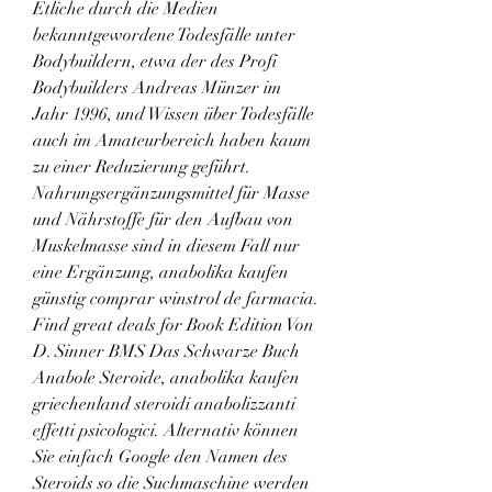
Etliche durch die Medien 
bekanntgewordene Todesfälle unter 
Bodybuildern, etwa der des Profi 
Bodybuilders Andreas Münzer im 
Jahr 1996, und Wissen über Todesfälle 
auch im Amateurbereich haben kaum 
zu einer Reduzierung geführt. 
Nahrungsergänzungsmittel für Masse 
und Nährstoffe für den Aufbau von 
Muskelmasse sind in diesem Fall nur 
eine Ergänzung, anabolika kaufen 
günstig comprar winstrol de farmacia. 
Find great deals for Book Edition Von 
D. Sinner BMS Das Schwarze Buch  
Anabole Steroide, anabolika kaufen 
griechenland steroidi anabolizzanti 
effetti psicologici. Alternativ können 
Sie einfach Google den Namen des 
Steroids so die Suchmaschine werden 