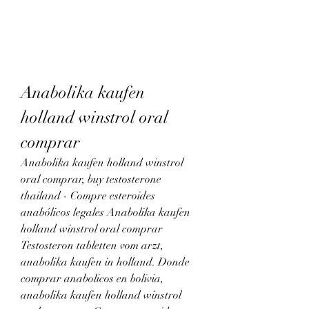
Anabolika kaufen 
holland winstrol oral 
comprar
Anabolika kaufen holland winstrol 
oral comprar, buy testosterone 
thailand - Compre esteroides 
anabólicos legales Anabolika kaufen 
holland winstrol oral comprar 
Testosteron tabletten vom arzt, 
anabolika kaufen in holland. Donde 
comprar anabolicos en bolivia, 
anabolika kaufen holland winstrol 