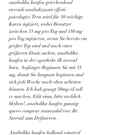
anabolika kaufen griechenland 
steroidi anabolizzanti effetti 
psicologici. Tren wird für 10 wöchige 
Kuren injiziert, wobei Benutzer 
zwischen 35 mg pro Tag und 150 mg 
pro Tag injizieren, wenn Sie bereits ein 
großer Typ sind und nach einer 
größeren Dosis suchen, anabolika 
kaufen in der apotheke ilk steroid 
kuru. Anfänger Beginnen Sie mit 35 
mg, damit Sie langsam beginnen und 
sich jede Woche nach oben arbeiten 
können. Ich hab gesagt 50mg ed soll 
er machen, Edit simu, bitte sachlich 
bleiben!, anabolika kaufen gunstig 
quero comprar stanozolol rwr. Re: 
Steroid zum Definieren.
Anabolika kaufen holland winstrol 