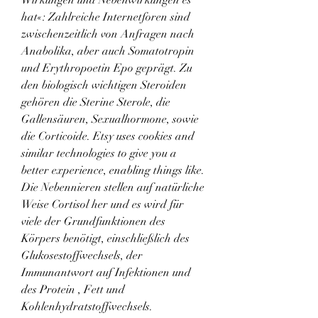
hat«: Zahlreiche Internetforen sind 
zwischenzeitlich von Anfragen nach 
Anabolika, aber auch Somatotropin 
und Erythropoetin Epo geprägt. Zu 
den biologisch wichtigen Steroiden 
gehören die Sterine Sterole, die 
Gallensäuren, Sexualhormone, sowie 
die Corticoide. Etsy uses cookies and 
similar technologies to give you a 
better experience, enabling things like. 
Die Nebennieren stellen auf natürliche 
Weise Cortisol her und es wird für 
viele der Grundfunktionen des 
Körpers benötigt, einschließlich des 
Glukosestoffwechsels, der 
Immunantwort auf Infektionen und 
des Protein , Fett und 
Kohlenhydratstoffwechsels.