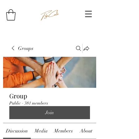
Groups
Group
Public
·
381 members
Join
Discussion
Media
Members
About