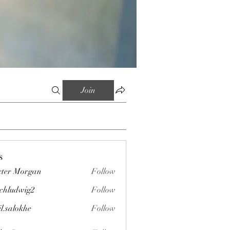
Join
s
ter Morgan
Follow
chludwig2
Follow
wig2
il.salokhe
Follow
okhe