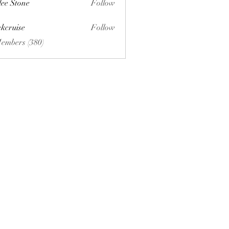
lee Stone
Follow
ckcruise
Follow
se
Members (380)