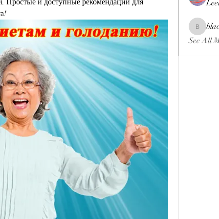
. Простые и доступные рекомендации для 
Lee
а!
bla
blackcrui
See All 