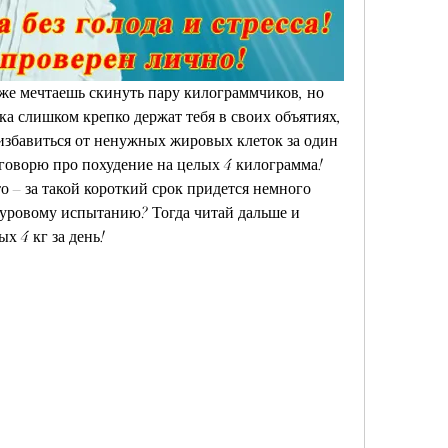
оже мечтаешь скинуть пару килограммчиков, но 
а слишком крепко держат тебя в своих объятиях, 
 избавиться от ненужных жировых клеток за один 
 говорю про похудение на целых 4 килограмма! 
то – за такой короткий срок придется немного 
 суровому испытанию? Тогда читай дальше и 
ых 4 кг за день!