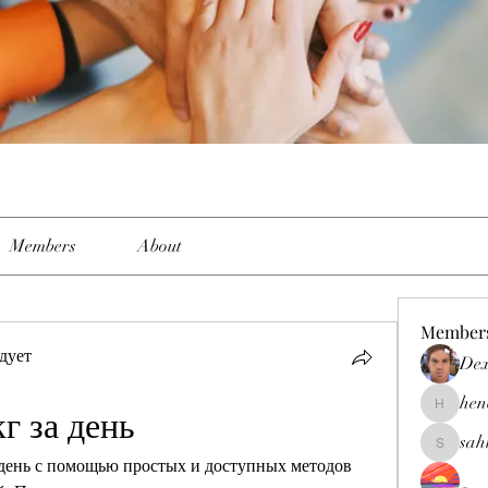
Members
About
Member
дует
Dex
hen
г за день
henchlud
sah
sahil.sal
а день с помощью простых и доступных методов 