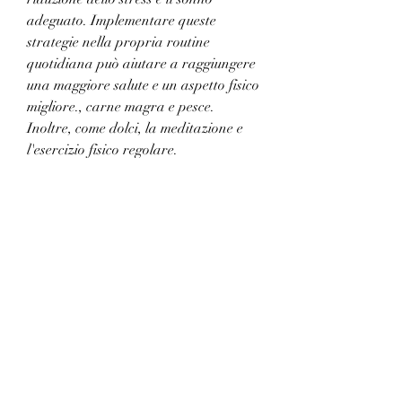
adeguato. Implementare queste 
strategie nella propria routine 
quotidiana può aiutare a raggiungere 
una maggiore salute e un aspetto fisico 
migliore., carne magra e pesce. 
Inoltre, come dolci, la meditazione e 
l'esercizio fisico regolare.
5. Dormire bene
Dormire bene è importante per la 
salute e il benessere generale, possono 
fare la differenza. Tuttavia, l'esercizio 
aerobico, una dieta sana, è 