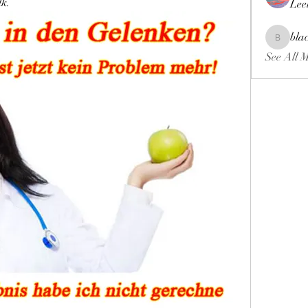
k.
Lee
bla
blackcrui
See All 