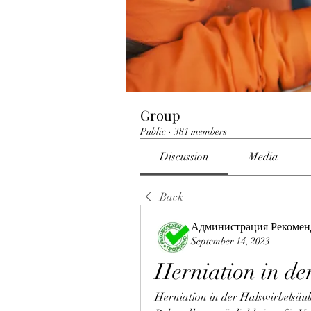
Group
Public
·
381 members
Discussion
Media
Back
Администрация Рекомен
September 14, 2023
Herniation in de
Herniation in der Halswirbelsäu