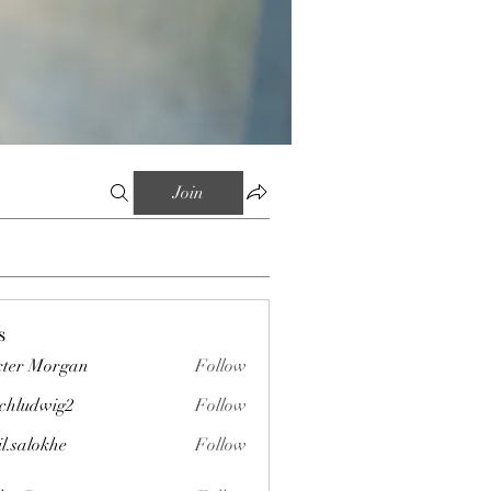
Join
s
ter Morgan
Follow
chludwig2
Follow
wig2
il.salokhe
Follow
okhe