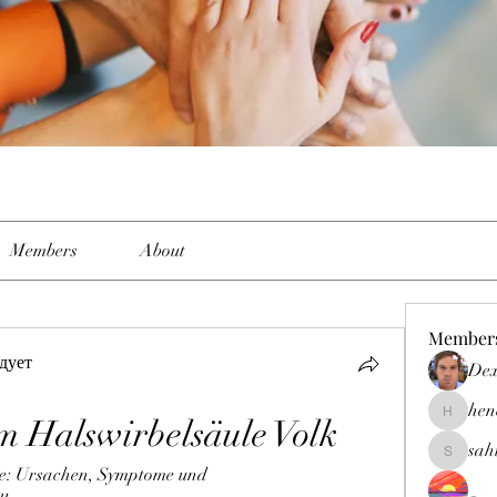
Members
About
Member
дует
Dex
hen
m Halswirbelsäule Volk
henchlud
sah
sahil.sal
le: Ursachen, Symptome und 