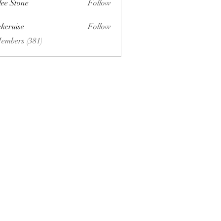
lee Stone
Follow
ckcruise
Follow
se
Members (381)