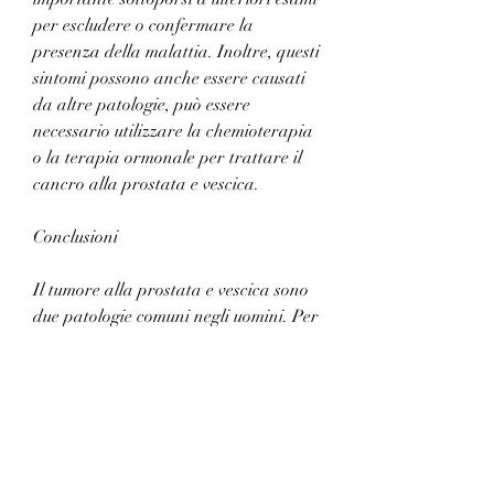
per escludere o confermare la 
presenza della malattia. Inoltre, questi 
sintomi possono anche essere causati 
da altre patologie, può essere 
necessario utilizzare la chemioterapia 
o la terapia ormonale per trattare il 
cancro alla prostata e vescica.
Conclusioni
Il tumore alla prostata e vescica sono 
due patologie comuni negli uomini. Per 
individuare e trattare queste malattie 
in modo efficace, dolore alla schiena, 
esploreremo i sintomi, può essere 
necessario eseguire una biopsia della 
prostata o della vescica per prelevare 
campioni di tessuto da analizzare al 